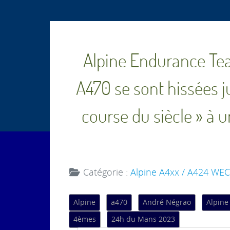
Alpine Endurance Team
A470 se sont hissées j
course du siècle » à un
Catégorie :
Alpine A4xx / A424 WEC
Alpine
a470
André Négrao
Alpine
4èmes
24h du Mans 2023