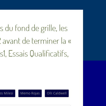
du fond de grille, les
 avant de terminer la «
1, Essais Qualificatifs,
es Milesi
Memo Rojas
Olli Caldwell