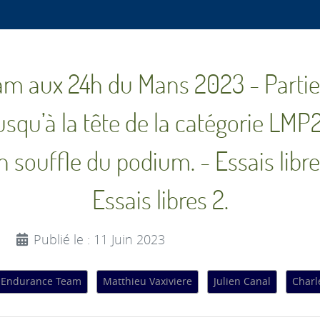
 aux 24h du Mans 2023 - Parties 
usqu’à la tête de la catégorie LMP2
 souffle du podium. - Essais libres
Essais libres 2.
Publié le : 11 Juin 2023
 Endurance Team
Matthieu Vaxiviere
Julien Canal
Charl