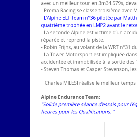
avec un meilleur tour en 3m34.579s, deva
- Prema Racing se classe troisième avec M
-
L'Alpine ELF Team n°36 pilotée par Matth
quatrième trophée en LMP2 avant le reto
- La seconde Alpine est victime d’un accid
réparée et reprend la piste.
- Robin Frijns, au volant de la WRT n°31 
- La Tower Motorsport est impliquée dans
accidentée et immobilisée à la sortie des ‘
- Steven Thomas et Casper Stevenson, les
Charles MILESI réalise le meilleur temps 
Alpine Endurance Team:
"Solide première séance d’essais pour l
heures pour les Qualifications. "