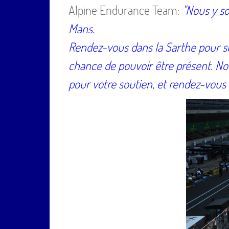
Alpine Endurance Team:
"Nous y so
Mans.
Rendez-vous dans la Sarthe pour supp
chance de pouvoir être présent. Nou
pour votre soutien, et rendez-vous s