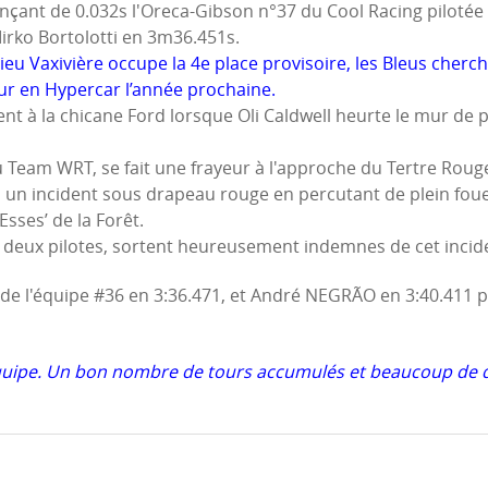
nçant de 0.032s l'Oreca-Gibson n°37 du Cool Racing pilotée 
irko Bortolotti en 3m36.451s.
ieu Vaxivière occupe la 4e place provisoire, les Bleus cherc
ur en Hypercar l’année prochaine.
ent à la chicane Ford lorsque Oli Caldwell heurte le mur de 
du Team WRT, se fait une frayeur à l'approche du Tertre Roug
 un incident sous drapeau rouge en percutant de plein fou
Esses’ de la Forêt.
 deux pilotes, sortent heureusement indemnes de cet incid
de l'équipe #36 en 3:36.471, et André NEGRÃO en 3:40.411 p
’équipe. Un bon nombre de tours accumulés et beaucoup de 