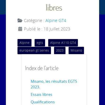
libres
Catégorie :
Alpine GT4
Publié le : 18 Juillet 2023
Alpine
egts
Alpine A110 GT4
european gt series
2023
Misano
Index de l'article
Misano, les résultats EGTS
2023.
Essais libres
Qualifications