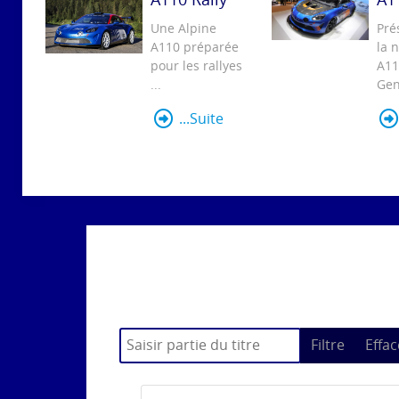
Une Alpine
Pré
A110 préparée
la 
pour les rallyes
A11
...
Gen
...Suite
Saisir partie du titre
Filtre
Effac