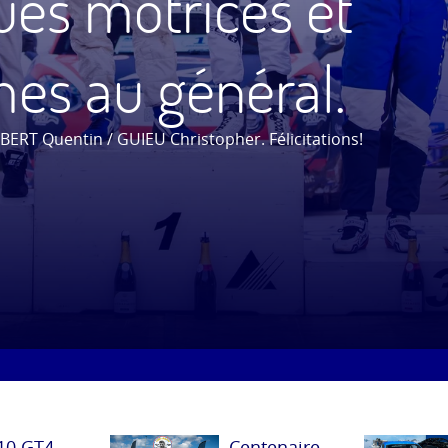
ues motrices et
es au général.
LBERT Quentin / GUIEU Christopher. Félicitations!
10 GT4
Centenaire