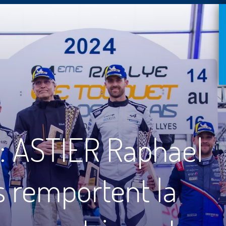
t: ASTIER Raphael
 remportent la