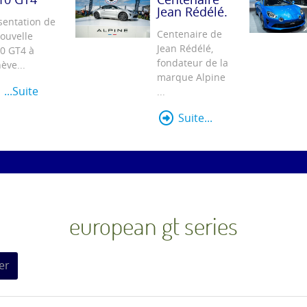
Jean Rédélé.
sentation de
Centenaire de
nouvelle
Jean Rédélé,
0 GT4 à
fondateur de la
ève...
marque Alpine
...Suite
...
Suite...
european gt series
er