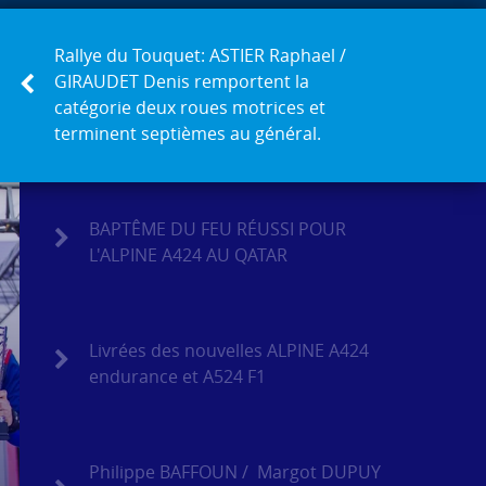
Rallye du Touquet: ASTIER Raphael /
GIRAUDET Denis remportent la
catégorie deux roues motrices et
terminent septièmes au général.
BAPTÊME DU FEU RÉUSSI POUR
L'ALPINE A424 AU QATAR
Livrées des nouvelles ALPINE A424
endurance et A524 F1
Philippe BAFFOUN / Margot DUPUY