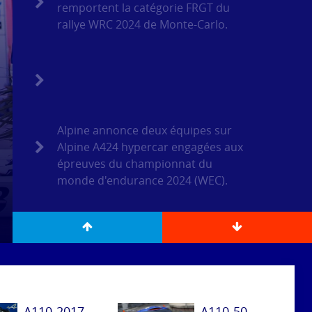
remportent la catégorie FRGT du
rallye WRC 2024 de Monte-Carlo.
Alpine annonce deux équipes sur
Alpine A424 hypercar engagées aux
épreuves du championnat du
monde d'endurance 2024 (WEC).
A110-2017
A110-50