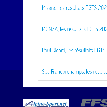
Misano, les résultats EGTS 202
MONZA, les résultats EGTS 20
Paul Ricard, les résultats EGTS
Spa Francorchamps, les résult