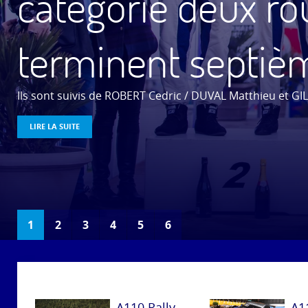
catégorie deux ro
LIRE LA SUITE
terminent septièm
LIRE LA SUITE...
LIRE LA SUITE...
Ils sont suivis de ROBERT Cedric / DUVAL Matthieu et GI
LIRE LA SUITE
LIRE LA SUITE...
1
2
3
4
5
6
A110 Rally
A1