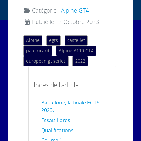
Catégorie :
Alpine GT4
Publié le : 2 Octobre 2023
Alpine
egts
castellet
paul ricard
Alpine A110 GT4
european gt series
2022
Index de l'article
Barcelone, la finale EGTS
2023.
Essais libres
Qualifications
Course 1