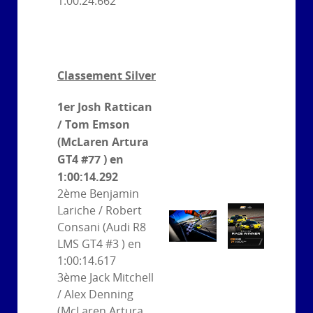
1:00:24.662
Classement Silver
1er Josh Rattican
/ Tom Emson
(McLaren Artura
GT4 #77 ) en
1:00:14.292
2ème Benjamin
Lariche / Robert
Consani (Audi R8
LMS GT4 #3 ) en
1:00:14.617
3ème Jack Mitchell
/ Alex Denning
(McLaren Artura