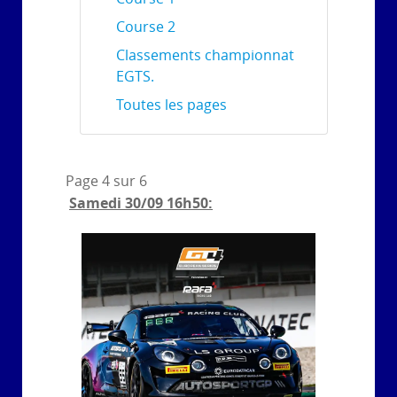
Course 2
Classements championnat
EGTS.
Toutes les pages
Page 4 sur 6
Samedi 30/09 16h50: