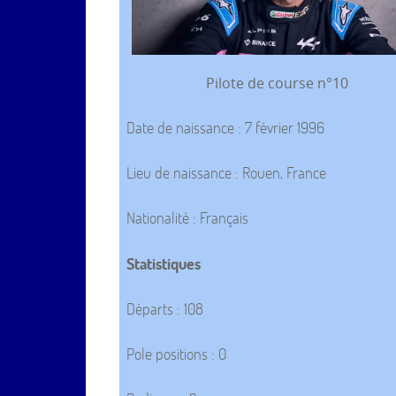
Pilote de course n°10
Date de naissance : 7 février 1996
Lieu de naissance : Rouen, France
Nationalité : Français
Statistiques
Départs : 108
Pole positions : 0