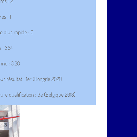
ms : 2
res : 1
le plus rapide : 0
s : 364
ne : 3,28
eur résultat : 1er (Hongrie 2021)
eure qualification : 3e (Belgique 2018)