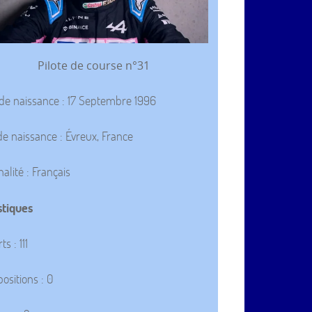
Pilote de course n°31
de naissance : 17 Septembre 1996
de naissance : Évreux, France
nalité : Français
stiques
s : 111
positions : 0