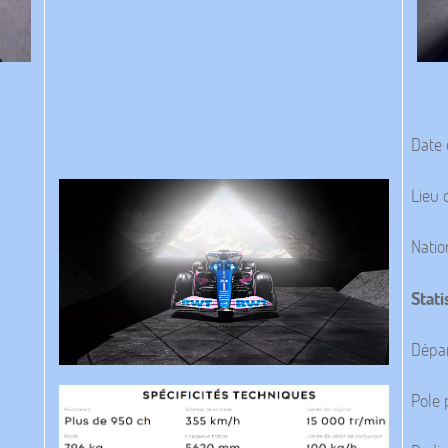
Date 
Lieu 
Natio
Stati
Départ
Pole 