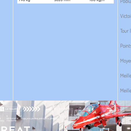
Podiu
Victoi
Tour 
Point
Moyen
Meill
Meill