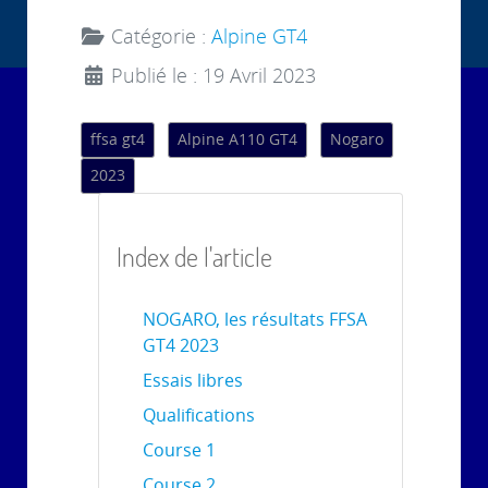
Catégorie :
Alpine GT4
Publié le : 19 Avril 2023
ffsa gt4
Alpine A110 GT4
Nogaro
2023
Index de l'article
NOGARO, les résultats FFSA
GT4 2023
Essais libres
Qualifications
Course 1
Course 2