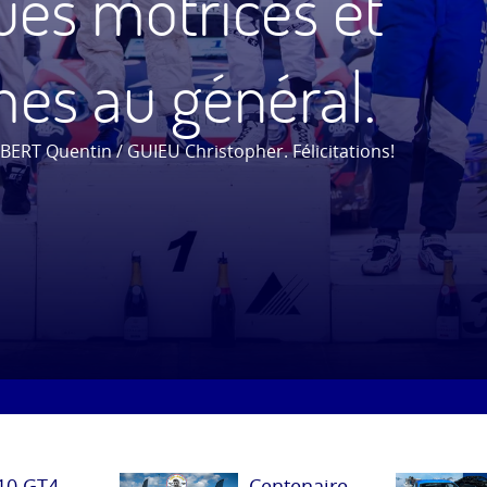
ues motrices et
es au général.
LBERT Quentin / GUIEU Christopher. Félicitations!
10 GT4
Centenaire