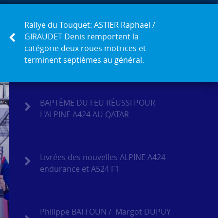
Rallye du Touquet: ASTIER Raphael /
GIRAUDET Denis remportent la
catégorie deux roues motrices et
terminent septièmes au général.
BAPTÊME DU FEU RÉUSSI POUR
L'ALPINE A424 AU QATAR
Livrées des nouvelles ALPINE A424
endurance et A524 F1
Philippe BAFFOUN / Margot DUPUY