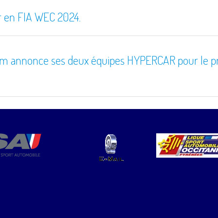
r en FIA WEC 2024.
eam annonce ses deux équipes HYPERCAR pour le 