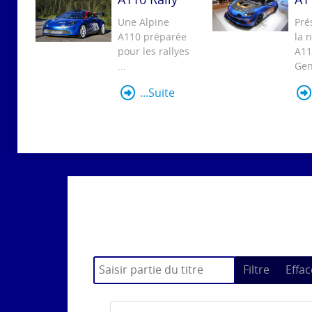
Une Alpine
Pré
A110 préparée
la 
pour les rallyes
A11
...
Gen
...Suite
Saisir partie du titre
Filtre
Effac