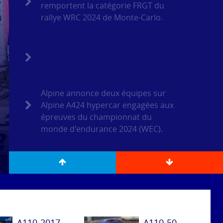
remportent la catégorie FRGT du
rallye WRC 2024 de Monte-Carlo.
Alpine annonce deux équipes sur
Alpine A424 hypercar engagées aux
épreuves du championnat du
monde d'endurance 2024 (WEC).
A110-2017
A110-50