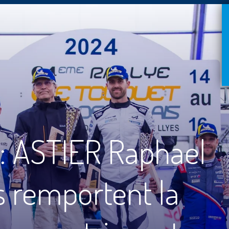
t: ASTIER Raphael
 remportent la