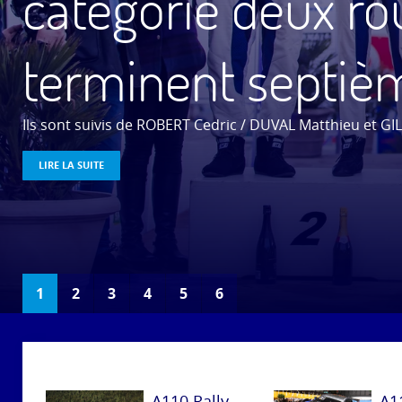
catégorie deux ro
LIRE LA SUITE
terminent septièm
LIRE LA SUITE...
LIRE LA SUITE...
Ils sont suivis de ROBERT Cedric / DUVAL Matthieu et GI
LIRE LA SUITE
LIRE LA SUITE...
1
2
3
4
5
6
A110 Rally
A1