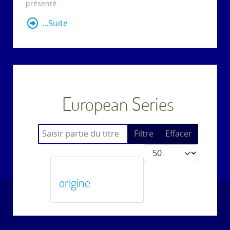
présenté ..
...Suite
European Series
Saisir partie du titre
Filtre
Effacer
Afficher #
origine