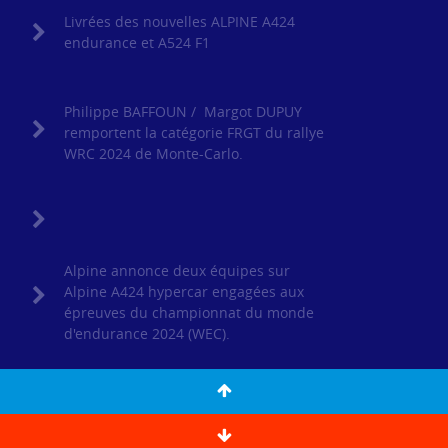
Livrées des nouvelles ALPINE A424
endurance et A524 F1
Philippe BAFFOUN / Margot DUPUY
remportent la catégorie FRGT du rallye
WRC 2024 de Monte-Carlo.
Alpine annonce deux équipes sur
Alpine A424 hypercar engagées aux
épreuves du championnat du monde
d'endurance 2024 (WEC).