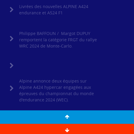
Livrées des nouvelles ALPINE A424
endurance et A524 F1
Philippe BAFFOUN / Margot DUPUY
remportent la catégorie FRGT du rallye
WRC 2024 de Monte-Carlo.
Alpine annonce deux équipes sur
Alpine A424 hypercar engagées aux
épreuves du championnat du monde
d'endurance 2024 (WEC).