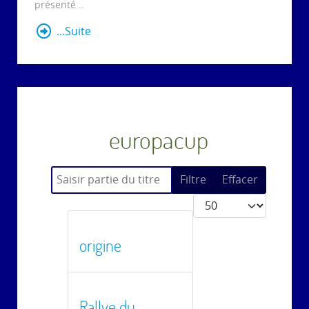
présenté ..
...Suite
europacup
Saisir partie du titre
Filtre
Effacer
Afficher #
origine
Rallye du