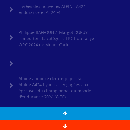
Livrées des nouvelles ALPINE A424
endurance et A524 F1
Philippe BAFFOUN / Margot DUPUY
remportent la catégorie FRGT du rallye
WRC 2024 de Monte-Carlo.
Alpine annonce deux équipes sur
Alpine A424 hypercar engagées aux
épreuves du championnat du monde
d'endurance 2024 (WEC).