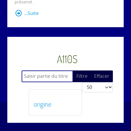
présenté ..
...Suite
A110S
Saisir partie du titre
Filtre
Effacer
Afficher #
origine