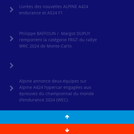
Livrées des nouvelles ALPINE A424
endurance et A524 F1
Philippe BAFFOUN / Margot DUPUY
remportent la catégorie FRGT du rallye
WRC 2024 de Monte-Carlo.
Alpine annonce deux équipes sur
Alpine A424 hypercar engagées aux
épreuves du championnat du monde
d'endurance 2024 (WEC).