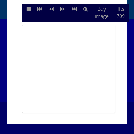
Buy
Hits:
image
709