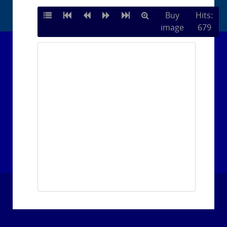
Buy
Hits:
image
679