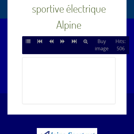
sportive électrique
Alpine
Buy
Hits:
image
506