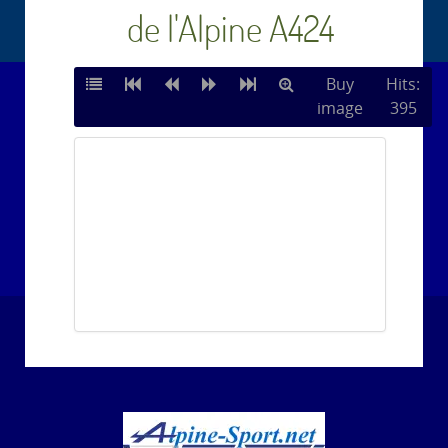
de l'Alpine A424
Buy
Hits:
image
395