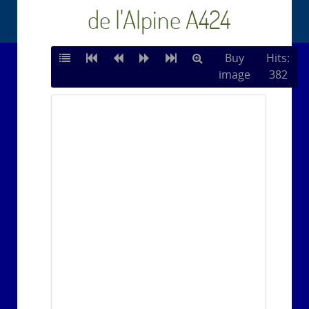
de l'Alpine A424
Buy
Hits:
image
382