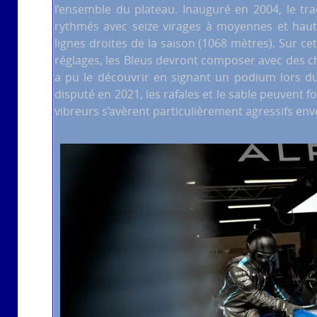
l’ensemble du plateau. Inauguré en 2004, le t
rythmés avec seize virages à moyennes et haute
lignes droites de la saison (1068 mètres). Sur cett
réglages, les Bleus devront composer avec des c
a pu le découvrir en signant un podium lors d
disputé en 2021, les rafales et le sable peuvent 
vibreurs s’avèrent particulièrement agressifs en