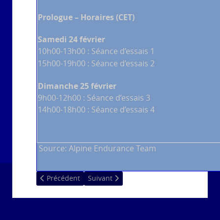
Prologue – Horaires (CET)
Samedi 24 février
10h00-13h00 : Séance d’essais 1
15h00-19h00 : Séance d’essais 2
Dimanche 25 février
9h00-12h00 : Séance d’essais 3
14h00-18h00 : Séance d’essais 4
Source: Alpine Endurance Team
Article précédent : Les horaires du Prologue du FIA WE
Article suivant : Présentation des livré
Précédent
Suivant