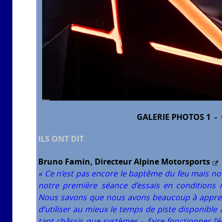
GALERIE PHOTOS 1
-
ILS ONT DIT
Bruno Famin, Directeur Alpine Motorsports
« Ce n’est pas encore le baptême du feu mais nou
notre première séance d’essais en conditions r
Nous savons que nous avons beaucoup à apprendr
d’utiliser au mieux le temps de piste disponible af
tant châssis que systèmes -, faire fonctionner l