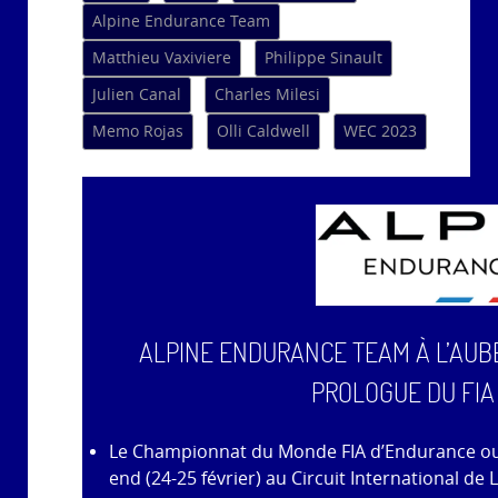
Alpine Endurance Team
Matthieu Vaxiviere
Philippe Sinault
Julien Canal
Charles Milesi
Memo Rojas
Olli Caldwell
WEC 2023
ALPINE ENDURANCE TEAM À L’AUBE
PROLOGUE DU FIA
Le Championnat du Monde FIA d’Endurance ouv
end (24-25 février) au Circuit International de L