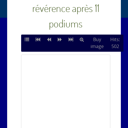
révérence après 11
podiums
Buy
Hits:
image
502