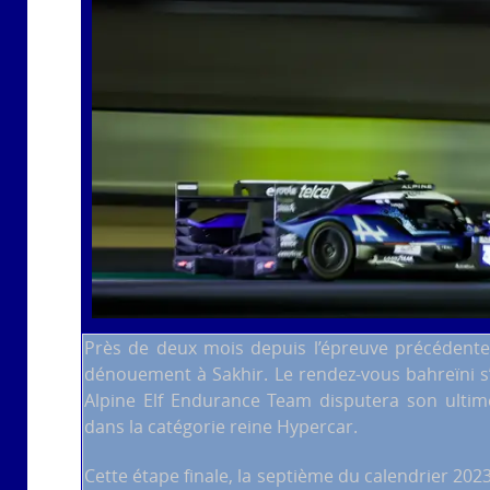
Près de deux mois depuis l’épreuve précédente 
dénouement à Sakhir. Le rendez-vous bahreïni
Alpine Elf Endurance Team disputera son ultim
dans la catégorie reine Hypercar.
Cette étape finale, la septième du calendrier 202