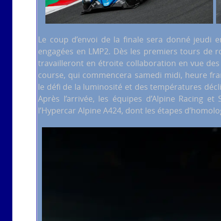
Le coup d’envoi de la finale sera donné jeudi e
engagées en LMP2. Dès les premiers tours de ro
travailleront en étroite collaboration en vue des
course, qui commencera samedi midi, heure fran
le défi de la luminosité et des températures décl
Après l’arrivée, les équipes d’Alpine Racing e
l’Hypercar Alpine A424, dont les étapes d’homol