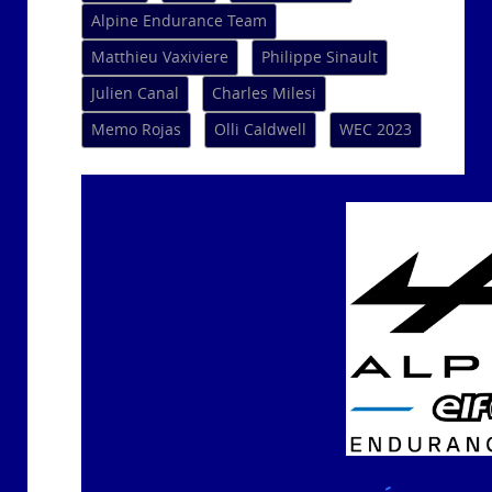
Alpine Endurance Team
Matthieu Vaxiviere
Philippe Sinault
Julien Canal
Charles Milesi
Memo Rojas
Olli Caldwell
WEC 2023