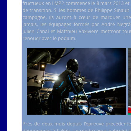
fructueux en LMP2 commencé le 8 mars 2013 et r
de transition. Si les hommes de Philippe Sinault
campagne, ils auront à cœur de marquer une d
jamais, les équipages formés par André Negrão,
Julien Canal et Matthieu Vaxiviere mettront tout
renouer avec le podium.
Près de deux mois depuis l’épreuve précédente 
dénouement à Sakhir. Le rendez-vous bahreïni