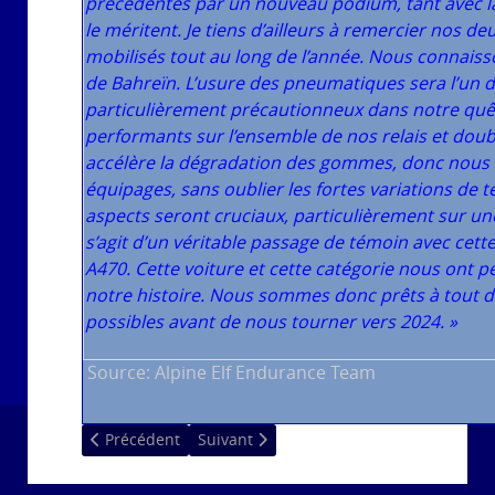
précédentes par un nouveau podium, tant avec la n
le méritent. Je tiens d’ailleurs à remercier nos de
mobilisés tout au long de l’année. Nous connaisso
de Bahreïn. L’usure des pneumatiques sera l’un de
particulièrement précautionneux dans notre quê
performants sur l’ensemble de nos relais et doubl
accélère la dégradation des gommes, donc nous d
équipages, sans oublier les fortes variations de t
aspects seront cruciaux, particulièrement sur une
s’agit d’un véritable passage de témoin avec cett
A470. Cette voiture et cette catégorie nous ont p
notre histoire. Nous sommes donc prêts à tout do
possibles avant de nous tourner vers 2024.
»
Source: Alpine Elf Endurance Team
Article précédent : Bahrain, les résultats FIA WEC 202
Article suivant : Lors d'une troisième se
Précédent
Suivant