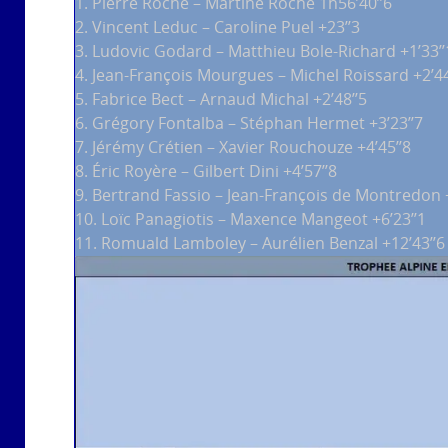
1. Pierre Roché – Martine Roché 1h56’40’’6
2. Vincent Leduc – Caroline Puel +23’’3
3. Ludovic Godard – Matthieu Bole-Richard +1’33’’
4. Jean-François Mourgues – Michel Roissard +2’4
5. Fabrice Bect – Arnaud Michal +2’48’’5
6. Grégory Fontalba – Stéphan Hermet +3’23’’7
7. Jérémy Crétien – Xavier Rouchouze +4’45’’8
8. Éric Royère – Gilbert Dini +4’57’’8
9. Bertrand Fassio – Jean-François de Montredon +
10. Loïc Panagiotis – Maxence Mangeot +6’23’’1
11. Romuald Lamboley – Aurélien Benzal +12’43’’6