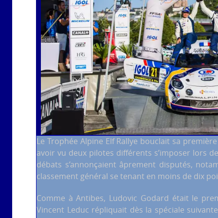
Le Trophée Alpine Elf Rallye bouclait sa premièr
avoir vu deux pilotes différents s’imposer lors 
débats s’annonçaient âprement disputés, nota
classement général se tenant en moins de dix poi
Comme à Antibes, Ludovic Godard était le prem
Vincent Leduc répliquait dès la spéciale suivante