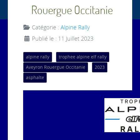
Rouergue Occitanie
Catégorie :
Alpine Rally
Publié le : 11 Juillet 2023
alpine rally
trophee alpine elf rally
Aveyron Rouergue Occitanie
2023
asphalte