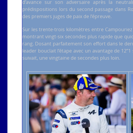
d’avance sur son adversaire après la neutrali
prédispositions lors du second passage dans Rode
des premiers juges de paix de l’épreuve.
Sur les trente-trois kilomètres entre Campouriez 
montrant vingt-six secondes plus rapide que qu
rang. Dosant parfaitement son effort dans le de
leader bouclait l’étape avec un avantage de 12’’
suivait, une vingtaine de secondes plus loin.