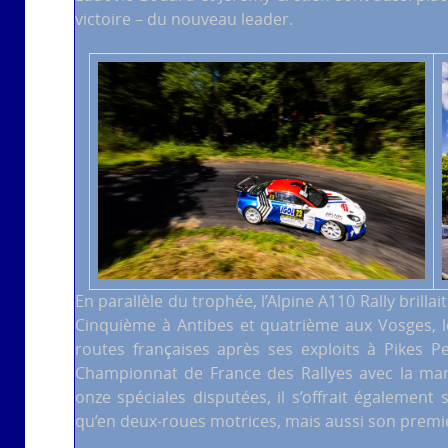
victoire – du nouveau leader.
En parallèle du trophée, l’Alpine A110 Rally brilla
Cinquième à Antibes et quatrième aux Vosges, l
routes françaises après ses exploits à Pikes P
Championnat de France des Rallyes avec la mar
onze spéciales disputées, il s’offrait également 
qu’en deux-roues motrices, mais aussi son prem