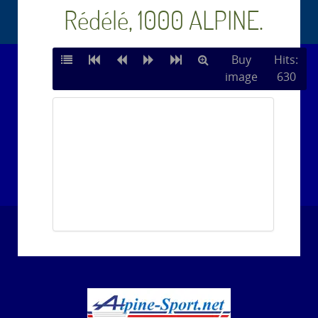
Rédélé, 1000 ALPINE.
Buy
Hits:
image
630