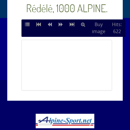
Rédélé, 1000 ALPINE.
Buy
Hits:
image
622