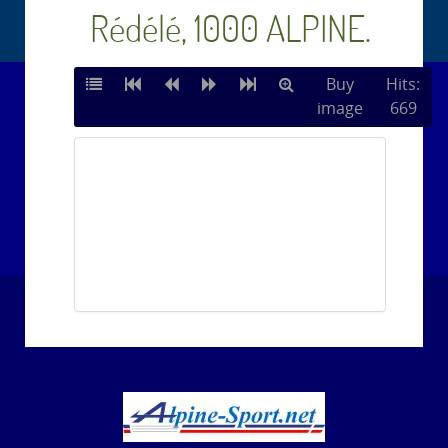
Rédélé, 1000 ALPINE.
Buy
Hits:
image
669