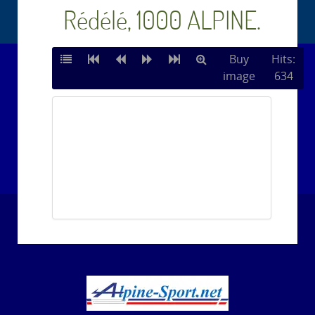
Rédélé, 1000 ALPINE.
Buy
Hits:
image
634